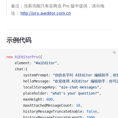
备注：当前功能只有在商业 Pro 版中提供，演示地
址：
http://pro.aieditor.com.cn
示例代码
ts
new
 AiEditorPro
({
    element: 
"#aiEditor"
,
    chat:{
        systemPrompt: 
"你的名字叫 AIEditor 编辑助手，你
        helloMessage: 
"欢迎使用 AIEditor 编辑助手，你可以
        localStorageKey: 
"aie-chat-messages"
,
        placeholder: 
"what's your question?"
,
        maxHeight: 
600
,
        maxAttachedMessageCount: 
10
,
        historyMessageTruncateEnable: 
false
,
        historyMessageTruncateLength: 
1000
,