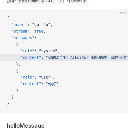
携带
，如下代码所示：
systemPrompt
json
{
  "model"
: 
"gpt-4o"
,
  "stream"
: 
true
,
  "messages"
: [
    {
      "role"
: 
"system"
,
      "content"
: 
"你的名字叫 AIEditor 编辑助理，你擅长
    },
    {
      "role"
: 
"user"
,
      "content"
: 
"你好"
    }
  ]
}
helloMessage